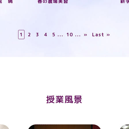
院 病
春の農場実習
新
1
2
3
4
5
...
10
...
»
Last »
授業風景