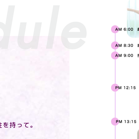
dule
性を持って。