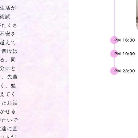
生活が
術試
がたくさ
不安を
越えて
 普段は
る。同
分にと
た、先輩
く、勉
えてく
したお話
かせる
がたいで
友達に直
ットだ