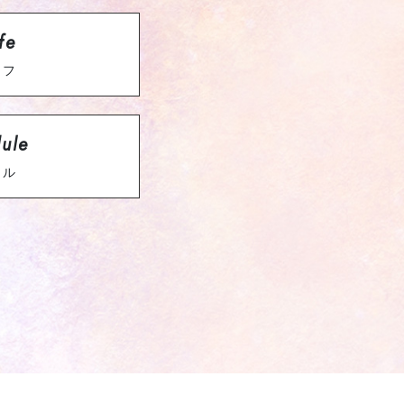
fe
イフ
ule
ール