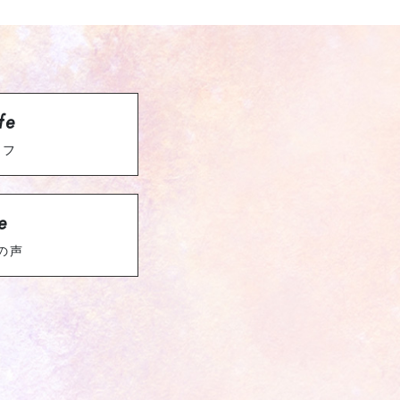
fe
イフ
e
の声